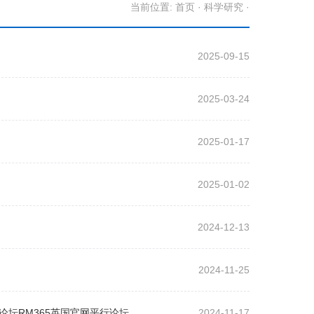
当前位置:
首页
·
科学研究
·
2025-09-15
2025-03-24
2025-01-17
2025-01-02
2024-12-13
2024-11-25
论坛RM365英国官网平行论坛
2024-11-17