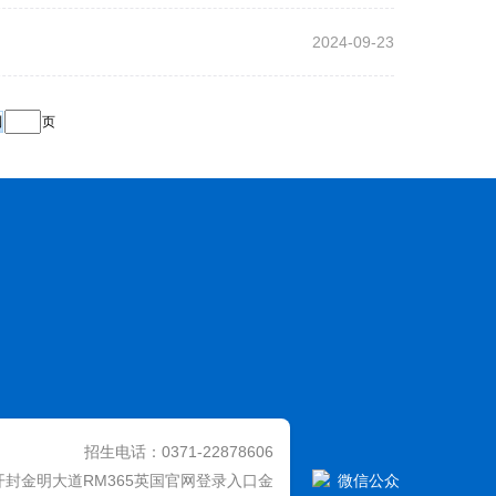
2024-09-23
页
招生电话：0371-22878606
开封金明大道RM365英国官网登录入口金