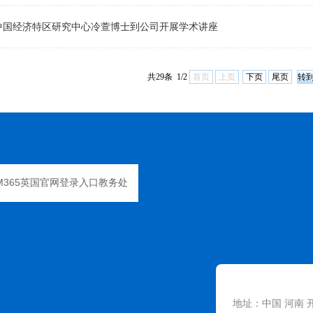
中国经济特区研究中心冷萱博士到公司开展学术讲座
共29条 1/2
首页
上页
下页
尾页
M365英国官网登录入口教务处
地址：中国 河南 