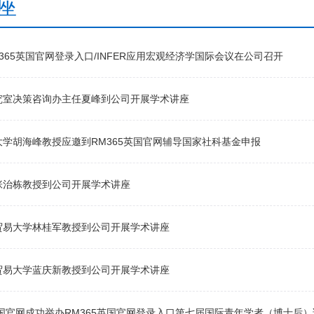
座
365英国官网登录入口/INFER应用宏观经济学国际会议在公司召开
究室决策咨询办主任夏峰到公司开展学术讲座
大学胡海峰教授应邀到RM365英国官网辅导国家社科基金申报
张治栋教授到公司开展学术讲座
贸易大学林桂军教授到公司开展学术讲座
贸易大学蓝庆新教授到公司开展学术讲座
英国官网成功举办RM365英国官网登录入口第七届国际青年学者（博士后）