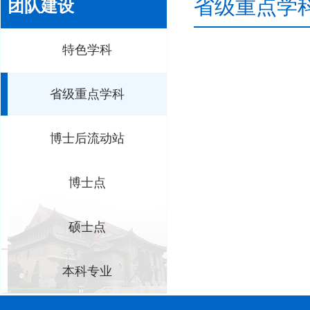
省级重点学
团队建设
特色学科
省级重点学科
博士后流动站
博士点
硕士点
本科专业