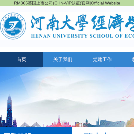
RM365英国上市公司(CHN-VIP认证)官网|Official Website
首页
关于我们
党建工作