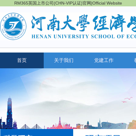
RM365英国上市公司(CHN-VIP认证)官网|Official Website
首页
关于我们
党建工作