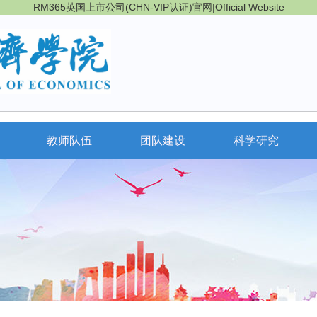
RM365英国上市公司(CHN-VIP认证)官网|Official Website
教师队伍
团队建设
科学研究