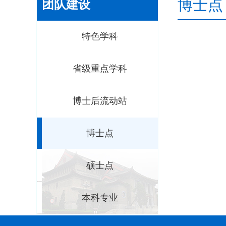
博士点
团队建设
特色学科
省级重点学科
博士后流动站
博士点
硕士点
本科专业